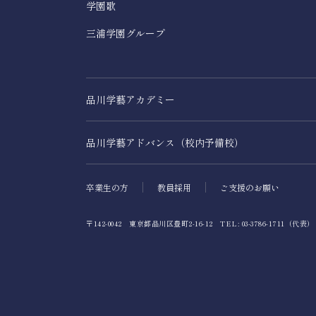
学園歌
三浦学園グループ
品川学藝アカデミー
品川学藝アドバンス（校内予備校）
卒業生の方
教員採用
ご支援のお願い
〒142-0042 東京都品川区豊町2-16-12 TEL: 03-3786-171