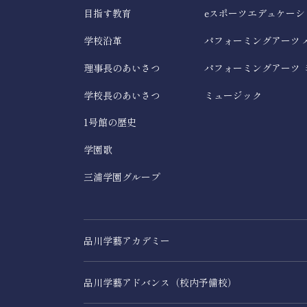
目指す教育
eスポーツエデュケーシ
学校沿革
パフォーミングアーツ 
理事長のあいさつ
パフォーミングアーツ 
学校長のあいさつ
ミュージック
1号館の歴史
学園歌
三浦学園グループ
品川学藝アカデミー
品川学藝アドバンス（校内予備校）