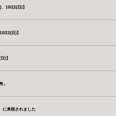
10/22(日)】
/22(日)】
(日)】
考」
）に来校されました