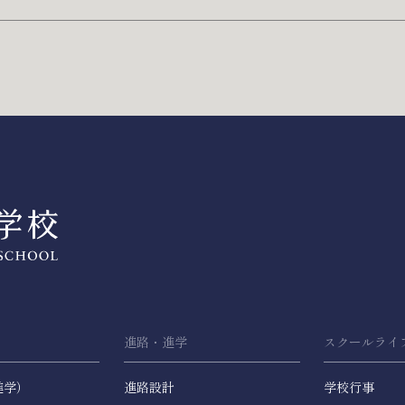
進路・進学
スクールライ
進学）
進路設計
学校行事