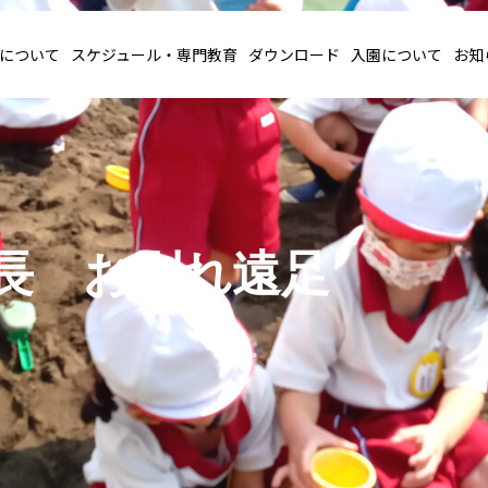
について
スケジュール・専門教育
ダウンロード
入園について
お知
長 お別れ遠足