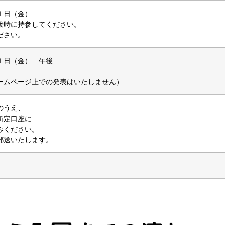
１日（金）
接時に持参してください。
ださい。
１日（金） 午後
。
ームページ上での発表はいたしません）
のうえ、
所定口座に
みください。
郵送いたします。