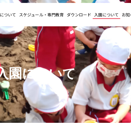
について
スケジュール・専門教育
ダウンロード
入園について
お知
入園について