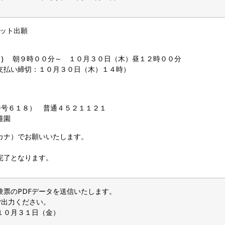
ネット出願
 ) 朝９時００分～ １０月３０日（木）昼１２時００分
支払い締切：１０月３０日（木）１４時）
。
番号６１８） 普通４５２１１２１
稚園
カナ）でお願いいたします。
完了となります。
験票のPDFデータを送信いたします。
ご出力ください。
１０月３１日（金）