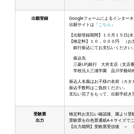
出願登録
Googleフォームによるインター
出願サイトは「
こちら
」
【出願登録期間】１０月１５日(水
【検定料】１０，０００円 （お
銀行振込にてお支払いください
振込先
三菱UFJ銀行 大井支店（支店
学校法人三浦学園 品川学藝幼
振込人名義はお子様の名前（カタ
振込手数料はご負担ください。
支払い完了をもって、出願手続き
受験票
検定料お支払い確認後、園より受
出力
受験票を白色普通紙A４サイズで
【出力期間】受験票受信後 ～ 