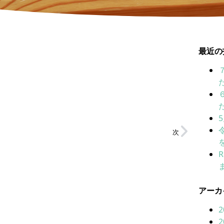
最近の
次
アーカ
2
2